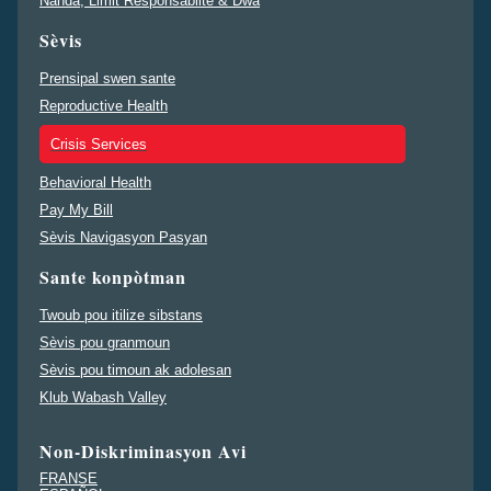
Nanda, Limit Responsablite & Dwa
Sèvis
Prensipal swen sante
Reproductive Health
Crisis Services
Behavioral Health
Pay My Bill
Sèvis Navigasyon Pasyan
Sante konpòtman
Twoub pou itilize sibstans
Sèvis pou granmoun
Sèvis pou timoun ak adolesan
Klub Wabash Valley
Non-Diskriminasyon Avi
FRANSE