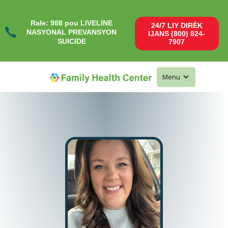
Rale: 988 pou LIVELINE
24/7 LIY DIRÈK
NASYONAL PREVANSYON
IJANS (800) 824-
SUICIDE
7907
Menu