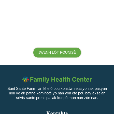
JWENN LÒT FOUNISÈ
Sant Sante Fanmi an fè efò pou konstwi relasyon ak pasyan
nou yo ak patnè kominotè yo nan yon efò pou bay ekselan
sèvis sante prensipal ak konpòtman nan zòn nan.
Kontakte