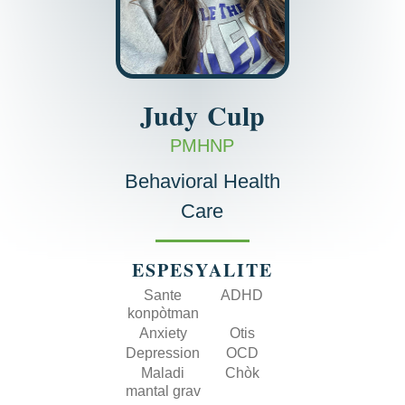
Judy
Culp
PMHNP
Behavioral Health
Care
ESPESYALITE
Sante
ADHD
konpòtman
Anxiety
Otis
Depression
OCD
Maladi
Chòk
mantal grav