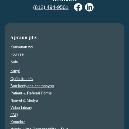
(812) 494-9501
Aprann plis
Konsènan nou
Founisè
Kote
Karyè
Opòtinite elèv
Bon konfyans estimasyon
Patient & Referral Forms
Nouvèl & Medya
Video Library
FAQ
Kontakte