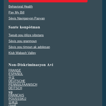
Behavioral Health
Pay My Bill
Sèvis Navigasyon Pasyan
Sante konpòtman
Twoub pou itilize sibstans
Sèvis pou granmoun
Sèvis pou timoun ak adolesan
Klub Wabash Valley
Non-Diskriminasyon Avi
FRANSE
ESPAÑOL
中文
DEUTSCHE
PENNSILFAANISCH
DEITSCH
မန္မ
FRANÇAIS
POUSSSKIJ
日本語
ਪੰਜਾਬੀ