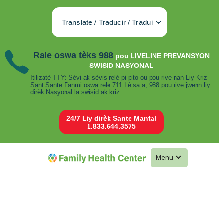
Translate / Traducir / Tradui
Rale oswa tèks 988
pou LIVELINE PREVANSYON
SWISID NASYONAL
Itilizatè TTY: Sèvi ak sèvis relè pi pito ou pou rive nan Liy Kriz
Sant Sante Fanmi oswa rele 711 Lè sa a, 988 pou rive jwenn liy
dirèk Nasyonal la swisid ak kriz.
24/7 Liy dirèk Sante Mantal
1.833.644.3575
Menu