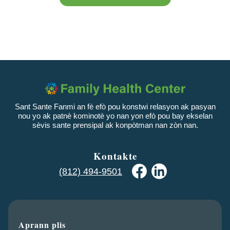
Sant Sante Fanmi an fè efò pou konstwi relasyon ak pasyan
nou yo ak patnè kominotè yo nan yon efò pou bay ekselan
sèvis sante prensipal ak konpòtman nan zòn nan.
Kontakte
(812) 494-9501
Aprann plis