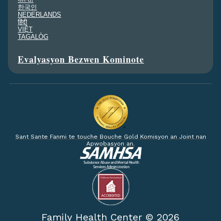
한국인
NEDERLANDS
हिंदी
VIỆT
TAGALÒG
Evalyasyon Bezwen Kominote
Sant Sante Fanmi te touche Bouche Gold Komisyon an Joint nan
Apwobasyon an.
Family Health Center ©
2026