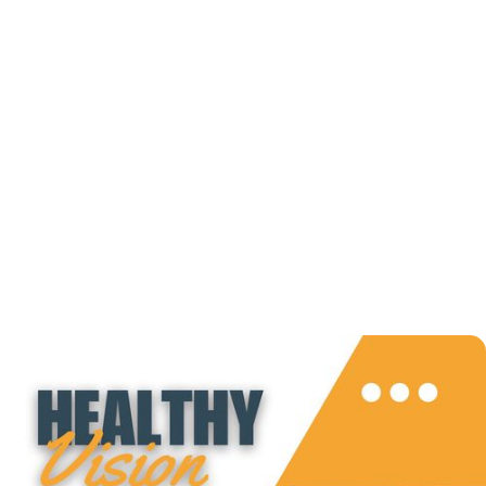
November 3, 2024
Maladi kwonik ka yon
faktè ak vid