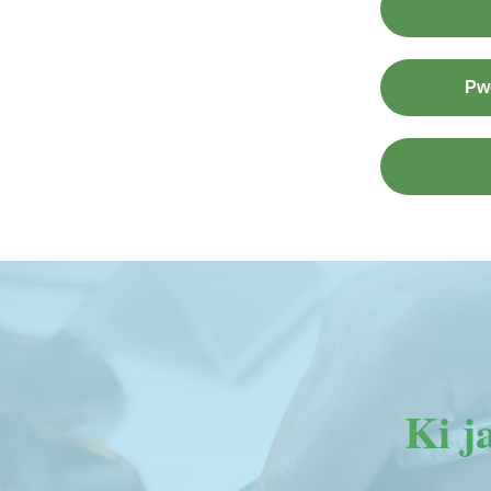
Pw
Ki j