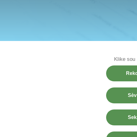
Klike sou
Reko
Sèv
Sek