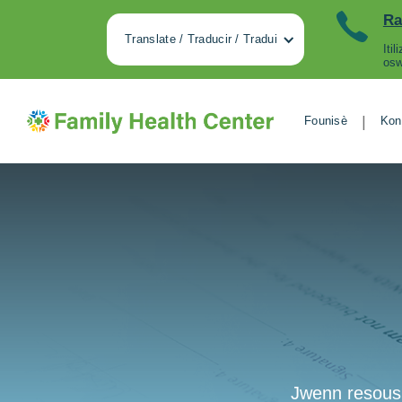
Ra
Translate / Traducir / Tradui
Iti
osw
|
Founisè
Kon
Jwenn resous 