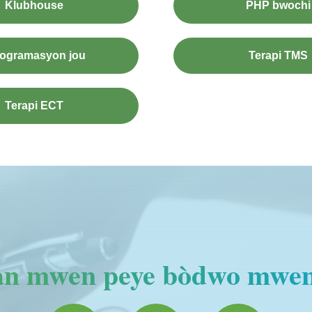
Klubhouse
PHP bwochi
ogramasyon jou
Terapi TMS
Terapi ECT
an mwen peye bòdwo mwe