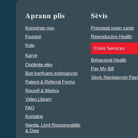
Aprann plis
Sèvis
Konsènan nou
Prensipal swen sante
Founisè
Reproductive Health
Kote
Crisis Services
Karyè
Behavioral Health
Opòtinite elèv
Pay My Bill
Bon konfyans estimasyon
Sèvis Navigasyon Pas
Patient & Referral Forms
Nouvèl & Medya
Video Library
FAQ
Kontakte
Nanda, Limit Responsablite
& Dwa