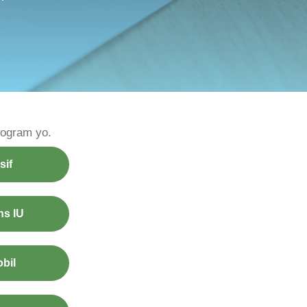
wogram yo.
sif
s IU
obil