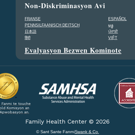
Non-Diskriminasyon Avi
FRANSE
ESPAÑOL
PENNSILFAANISCH DEITSCH
မန္မ
日本語
ਪੰਜਾਬੀ
हिंदी
VIỆT
Evalyasyon Bezwen Kominote
 Fanmi te touche
old Komisyon an
 Apwobasyon an.
Family Health Center ©
2026
© Sant Sante Fanmi
Swank & Co.