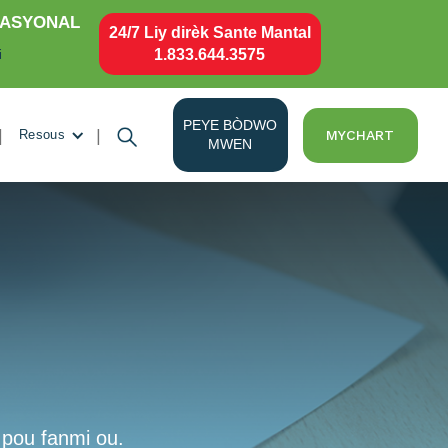
NASYONAL
24/7 Liy dirèk Sante Mantal
1.833.644.3575
i
PEYE BÒDWO
|
|
MYCHART
Resous
MWEN
 pou fanmi ou.