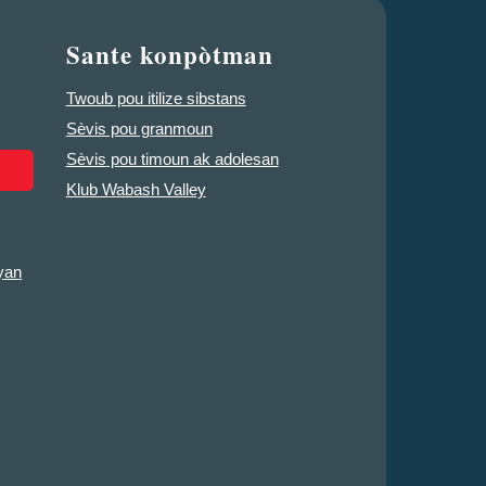
Sante konpòtman
Twoub pou itilize sibstans
Sèvis pou granmoun
Sèvis pou timoun ak adolesan
Klub Wabash Valley
yan