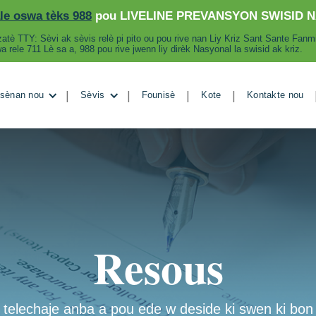
le oswa tèks 988
pou LIVELINE PREVANSYON SWISID 
lizatè TTY: Sèvi ak sèvis relè pi pito ou pou rive nan Liy Kriz Sant Sante Fanm
a rele 711 Lè sa a, 988 pou rive jwenn liy dirèk Nasyonal la swisid ak kriz.
|
|
|
|
sènan nou
Sèvis
Founisè
Kote
Kontakte nou
Resous
telechaje anba a pou ede w deside ki swen ki bon