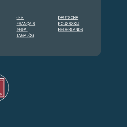
中文
DEUTSCHE
FRANÇAIS
POUSSSKIJ
한국인
NEDERLANDS
TAGALÒG