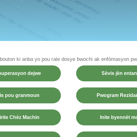
 bouton ki anba yo pou rale dosye bwochi ak enfòmasyon p
uperasyon dejwe
Sèvis jèn entan
is pou granmoun
Pwogram Rezidan
irite Chèz Machin
Inite byennèt m