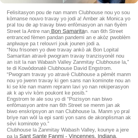
Felisitasyon pou de nan manm Clubhouse nou yo sou
kòmanse nouvo travay yo jodi a! Amber ak Monica yo
pral tou de ap travay biwo enfòmasyon an nan 6yèm
Bon Samarita
Street la
Antre nan
n. nan 6th Street
entranced fèmen pandan pandemi an e akòz pwoblèm
anplwaye pa t relouvri jouk jounen jodi a.
“Nou frisonen yo dwe travay ankò ak Bon Lopital
Samaritan atravè pwogram travay tranzisyonèl nou
an isit la nan Wabash Valley Zanmitay Clubhouse la,”
te di Kowòdonatè Clubhouse David Engstrom.
“Pwogram travay yo atravè Clubhouse a pèmèt manm
nou yo jwenn travay ki gen sans nan kominote nou an
ki se kle nan manm reprann lavi yo nan rekiperasyon
ak k ap viv kòm poukont ke posib.”
Engstrom te ale sou yo di “Pozisyon nan biwo
enfòmasyon antre nan 6th Street se menm jan ak
biwo enskripsyon an nan Clubhouse la. Manm yo pral
briye nan wòl la epi santi yon sans de akonplisman ak
sèvi kominote yo.”
Clubhouse la Zanmitay Wabash Valley, kounye a jere
Sant Sante Fanmi - Vincennes, Indiana
pa la
,