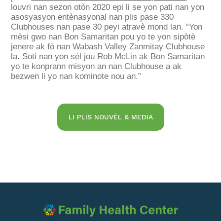
louvri nan sezon otòn 2020 epi li se yon pati nan yon
asosyasyon entènasyonal nan plis pase 330
Clubhouses nan pase 30 peyi atravè mond lan. “Yon
mèsi gwo nan Bon Samaritan pou yo te yon sipòtè
jenere ak fò nan Wabash Valley Zanmitay Clubhouse
la. Soti nan yon sèl jou Rob McLin ak Bon Samaritan
yo te konprann misyon an nan Clubhouse a ak
bezwen li yo nan kominote nou an.”
LI PLIS NOUVÈL & MEDIA