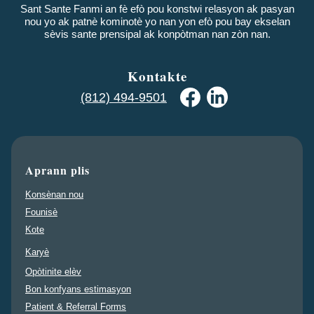
Sant Sante Fanmi an fè efò pou konstwi relasyon ak pasyan
nou yo ak patnè kominotè yo nan yon efò pou bay ekselan
sèvis sante prensipal ak konpòtman nan zòn nan.
Kontakte
(812) 494-9501
Aprann plis
Konsènan nou
Founisè
Kote
Karyè
Opòtinite elèv
Bon konfyans estimasyon
Patient & Referral Forms