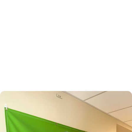
November 3, 2024
Manm Klubhouse
Zanmitay Wabash Valley
Manning Antre nan GSH