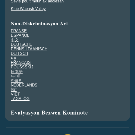
Sèvis pou timoun ak adolesan
Klub Wabash Valley
Non-Diskriminasyon Avi
FRANSE
ESPAÑOL
中文
DEUTSCHE
PENNSILFAANISCH
DEITSCH
မန္မ
FRANÇAIS
POUSSSKIJ
日本語
ਪੰਜਾਬੀ
한국인
NEDERLANDS
हिंदी
VIỆT
TAGALÒG
Evalyasyon Bezwen Kominote