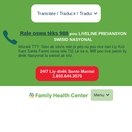
Translate / Traducir / Tradui
Rale oswa tèks 988
pou LIVELINE PREVANSYON
SWISID NASYONAL
Itilizatè TTY: Sèvi ak sèvis relè pi pito ou pou rive nan Liy Kriz
Sant Sante Fanmi oswa rele 711 Lè sa a, 988 pou rive jwenn liy
dirèk Nasyonal la swisid ak kriz.
24/7 Liy dirèk Sante Mantal
1.833.644.3575
Menu