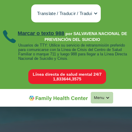
Translate / Traducir / Tradui
Marcar o texto 988
por SALVAVENA NACIONAL DE
PREVENCIÓN DEL SUICIDIO
Usuarios de TTY: Utilice su servicio de retransmisión preferido
para comunicarse con la Línea de Crisis del Centro de Salud
Familiar o marque 711 y luego 988 para llegar a la Línea Directa
Nacional de Suicidio y Crisis.
Línea directa de salud mental 24/7
1,833644,3575
Menu