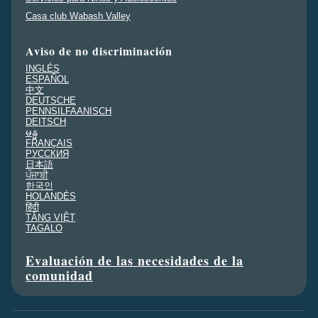
Casa club Wabash Valley
Aviso de no discriminación
INGLÉS
ESPAÑOL
中文
DEUTSCHE
PENNSILFAANISCH
DEITSCH
မန္မ
FRANÇAIS
PУССКИЯ
日本語
ਪੰਜਾਬੀ
한국인
HOLANDÉS
हिंदी
TÂNG VIỆT
TAGALO
Evaluación de las necesidades de la
comunidad