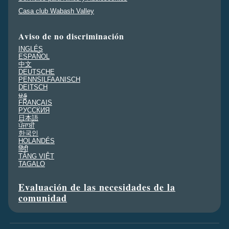
Casa club Wabash Valley
Aviso de no discriminación
INGLÉS
ESPAÑOL
中文
DEUTSCHE
PENNSILFAANISCH
DEITSCH
မန္မ
FRANÇAIS
PУССКИЯ
日本語
ਪੰਜਾਬੀ
한국인
HOLANDÉS
हिंदी
TÂNG VIỆT
TAGALO
Evaluación de las necesidades de la
comunidad