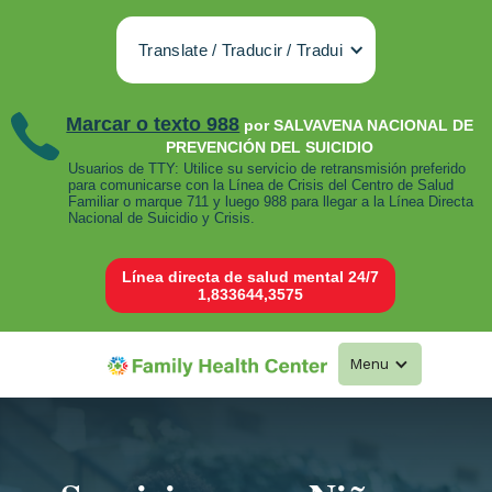
Translate / Traducir / Tradui
Marcar o texto 988
por SALVAVENA NACIONAL DE
PREVENCIÓN DEL SUICIDIO
Usuarios de TTY: Utilice su servicio de retransmisión preferido
para comunicarse con la Línea de Crisis del Centro de Salud
Familiar o marque 711 y luego 988 para llegar a la Línea Directa
Nacional de Suicidio y Crisis.
Línea directa de salud mental 24/7
1,833644,3575
Menu