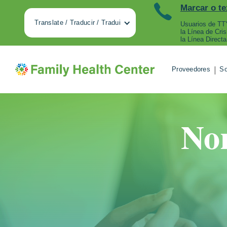
Marcar o te
Translate / Traducir / Tradui
Usuarios de TTY
la Línea de Cri
la Línea Directa
|
Proveedores
So
Nor