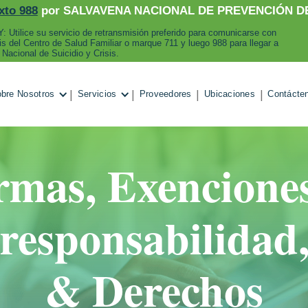
xto 988
por SALVAVENA NACIONAL DE PREVENCIÓN DE
: Utilice su servicio de retransmisión preferido para comunicarse con
sis del Centro de Salud Familiar o marque 711 y luego 988 para llegar a
 Nacional de Suicidio y Crisis.
|
|
|
|
bre Nosotros
Servicios
Proveedores
Ubicaciones
Contácte
mas, Exencione
responsabilidad
& Derechos