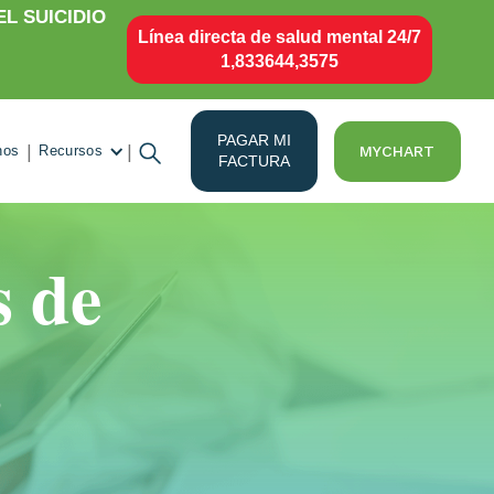
L SUICIDIO
Línea directa de salud mental 24/7
1,833644,3575
PAGAR MI
|
|
MYCHART
nos
Recursos
FACTURA
s de
,