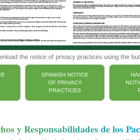
wnload the notice of privacy practices using the bu
CE
SPANISH NOTICE
HA
OF PRIVACY
NOTI
PRACTICES
hos y Responsabilidades de los Pac