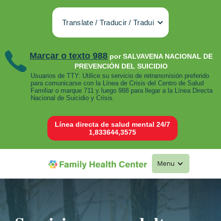
Translate / Traducir / Tradui
Marcar o texto 988
por SALVAVENA NACIONAL DE
PREVENCIÓN DEL SUICIDIO
Usuarios de TTY: Utilice su servicio de retransmisión preferido
para comunicarse con la Línea de Crisis del Centro de Salud
Familiar o marque 711 y luego 988 para llegar a la Línea Directa
Nacional de Suicidio y Crisis.
Línea directa de salud mental 24/7
1,833644,3575
Menu