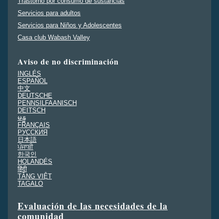
Trastorno por consumo de sustancias
Servicios para adultos
Servicios para Niños y Adolescentes
Casa club Wabash Valley
Aviso de no discriminación
INGLÉS
ESPAÑOL
中文
DEUTSCHE
PENNSILFAANISCH
DEITSCH
မန္မ
FRANÇAIS
PУССКИЯ
日本語
ਪੰਜਾਬੀ
한국인
HOLANDÉS
हिंदी
TÂNG VIỆT
TAGALO
Evaluación de las necesidades de la
comunidad