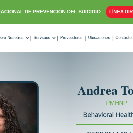
A NACIONAL DE PREVENCIÓN DEL SUICIDIO
LÍNEA DIR
|
|
|
|
bre Nosotros
Servicios
Proveedores
Ubicaciones
Contácte
Andrea
T
PMHNP
Behavioral Healt