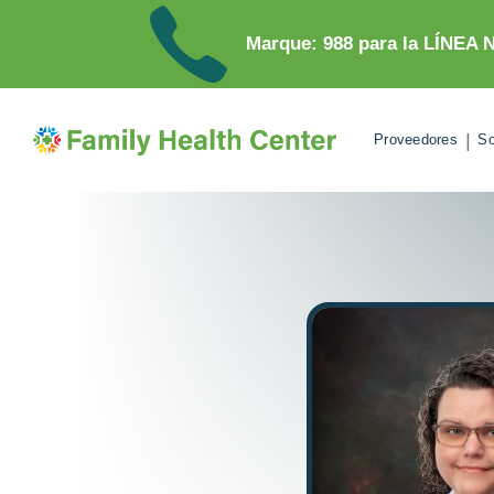
Marque: 988 para la LÍNE
|
Proveedores
So