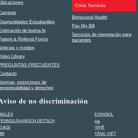
Ubicaciones
Crisis Services
Carreras
Behavioral Health
Oportunidades Estudiantiles
Pay My Bill
Estimación de buena fe
Servicios de navegación para
Patient & Referral Forms
pacientes
Noticias y medios
Video Library
PREGUNTAS FRECUENTES
Contacto
Normas, exenciones de
responsabilidad y derechos
Aviso de no discriminación
INGLÉS
ESPAÑOL
PENNSILFAANISCH DEITSCH
မန္မ
日本語
ਪੰਜਾਬੀ
िंदी
TÂNG VIỆT