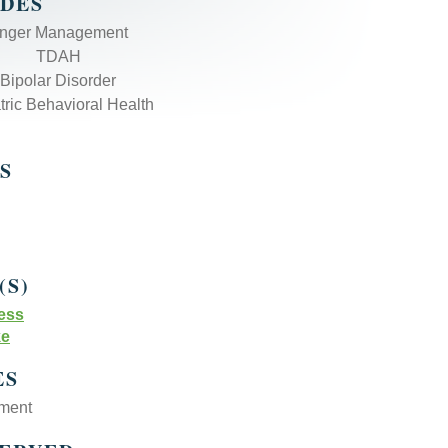
ADES
nger Management
TDAH
Bipolar Disorder
tric Behavioral Health
S
(S)
ess
ke
ES
ment