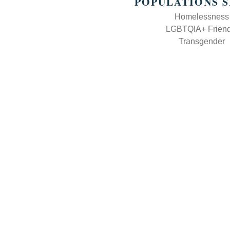
POPULATIONS 
Homelessness
LGBTQIA+ Friend
Transgender