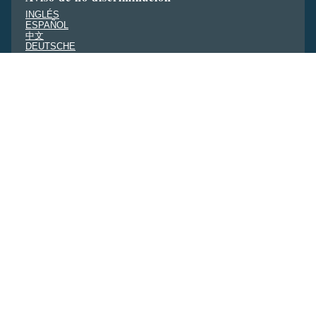
INGLÉS
ESPAÑOL
中文
DEUTSCHE
PENNSILFAANISCH
DEITSCH
မန္မ
FRANÇAIS
PУССКИЯ
日本語
ਪੰਜਾਬੀ
한국인
HOLANDÉS
हिंदी
TÂNG VIỆT
TAGALO
Evaluación de las necesidades de la
comunidad