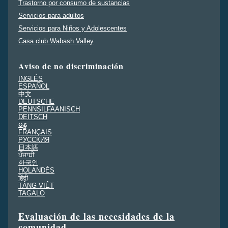
Trastorno por consumo de sustancias
Servicios para adultos
Servicios para Niños y Adolescentes
Casa club Wabash Valley
Aviso de no discriminación
INGLÉS
ESPAÑOL
中文
DEUTSCHE
PENNSILFAANISCH
DEITSCH
မန္မ
FRANÇAIS
PУССКИЯ
日本語
ਪੰਜਾਬੀ
한국인
HOLANDÉS
हिंदी
TÂNG VIỆT
TAGALO
Evaluación de las necesidades de la
comunidad