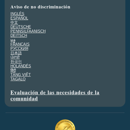
Aviso de no discriminación
INGLÉS
ESPAÑOL
中文
DEUTSCHE
PENNSILFAANISCH
DEITSCH
မန္မ
FRANÇAIS
PУССКИЯ
日本語
ਪੰਜਾਬੀ
한국인
HOLANDÉS
हिंदी
TÂNG VIỆT
TAGALO
Evaluación de las necesidades de la
comunidad