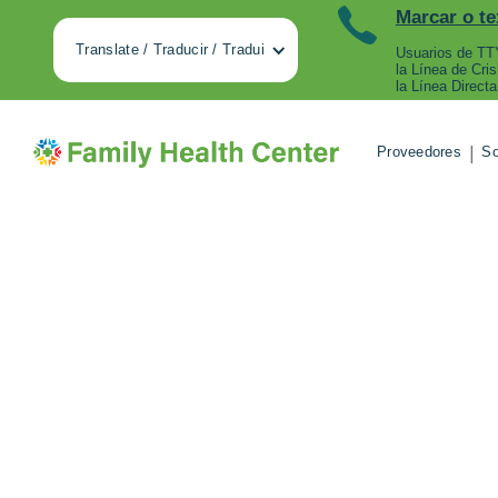
Marcar o te
Translate / Traducir / Tradui
Usuarios de TTY
la Línea de Cri
la Línea Directa
|
Proveedores
So
Ayudand