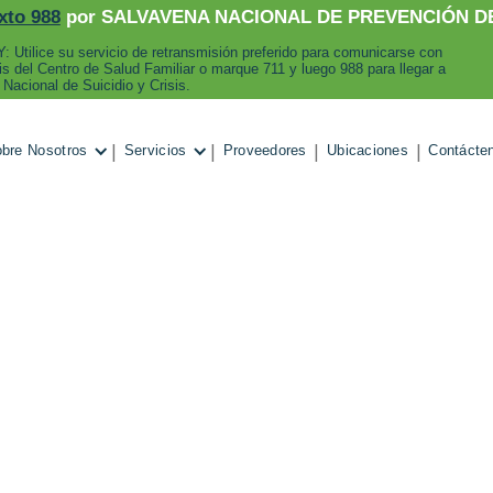
xto 988
por SALVAVENA NACIONAL DE PREVENCIÓN DE
: Utilice su servicio de retransmisión preferido para comunicarse con
sis del Centro de Salud Familiar o marque 711 y luego 988 para llegar a
 Nacional de Suicidio y Crisis.
|
|
|
|
bre Nosotros
Servicios
Proveedores
Ubicaciones
Contácte
November 3, 2024
o a nuestra com