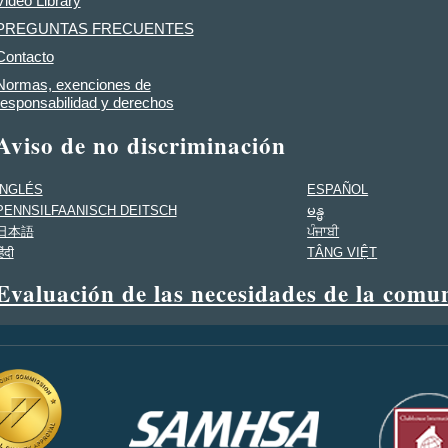
Video Library
PREGUNTAS FRECUENTES
Contacto
Normas, exenciones de
responsabilidad y derechos
Aviso de no discriminación
INGLÉS
ESPAÑOL
PENNSILFAANISCH DEITSCH
မန္မ
日本語
ਪੰਜਾਬੀ
िंदी
TÂNG VIỆT
Evaluación de las necesidades de la comu