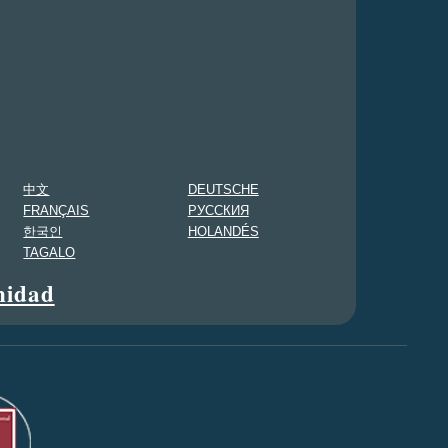
中文
DEUTSCHE
FRANÇAIS
PУССКИЯ
한국인
HOLANDÉS
TAGALO
nidad