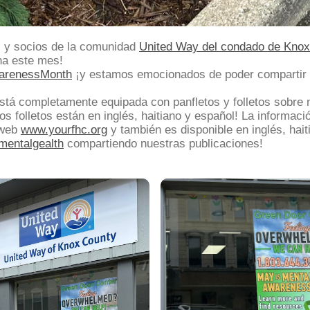
 y socios de la comunidad
United Way del condado de Kno
ana este mes!
arenessMonth
¡y estamos emocionados de poder compartir 
está completamente equipada con panfletos y folletos sobre
los folletos están en inglés, haitiano y español! La informac
 web
www.yourfhc.org
y también es
disponible en inglés, hai
mentalgealth
compartiendo nuestras publicaciones!