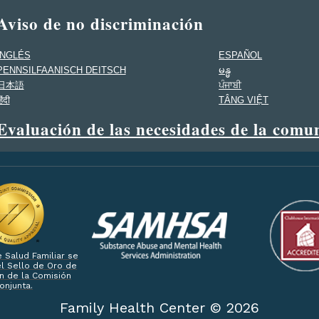
Aviso de no discriminación
INGLÉS
ESPAÑOL
PENNSILFAANISCH DEITSCH
မန္မ
日本語
ਪੰਜਾਬੀ
िंदी
TÂNG VIỆT
Evaluación de las necesidades de la comu
e Salud Familiar se
l Sello de Oro de
n de la Comisión
onjunta.
Family Health Center ©
2026