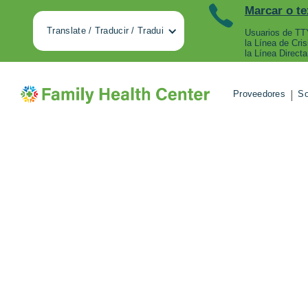
Marcar o te
Translate / Traducir / Tradui
Usuarios de TTY
la Línea de Cri
la Línea Directa
|
Proveedores
So
Nuevo pro