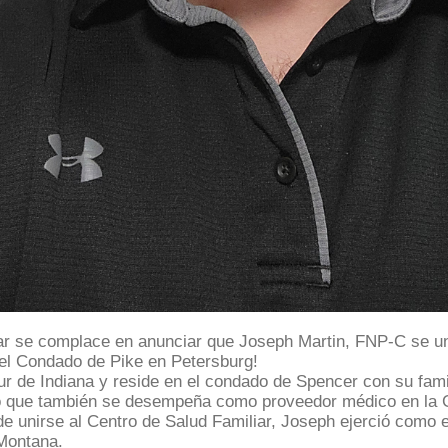
ar se complace en anunciar que Joseph Martin, FNP-C se uni
del Condado de Pike en Petersburg!
sur de Indiana y reside en el condado de Spencer con su fam
ino que también se desempeña como proveedor médico en la 
 de unirse al Centro de Salud Familiar, Joseph ejerció como 
Montana.