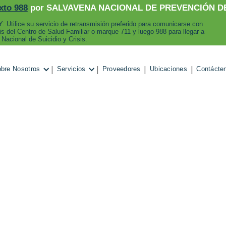
xto 988
por SALVAVENA NACIONAL DE PREVENCIÓN DE
: Utilice su servicio de retransmisión preferido para comunicarse con
sis del Centro de Salud Familiar o marque 711 y luego 988 para llegar a
 Nacional de Suicidio y Crisis.
|
|
|
|
bre Nosotros
Servicios
Proveedores
Ubicaciones
Contácte
November 3, 2024
veedor se une a 