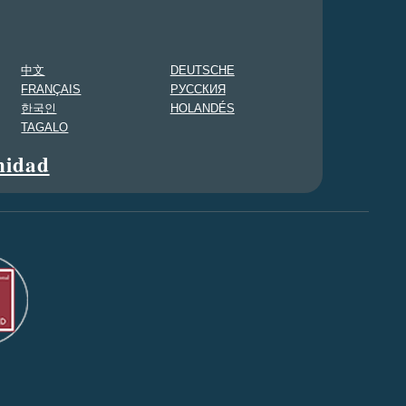
中文
DEUTSCHE
FRANÇAIS
PУССКИЯ
한국인
HOLANDÉS
TAGALO
nidad