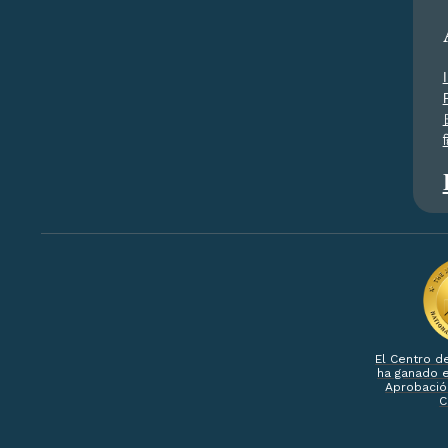
ह
El Centro d
ha ganado e
Aprobació
C